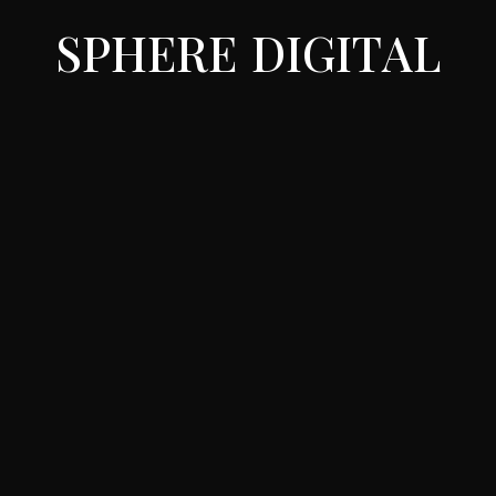
S
P
H
E
R
E
D
I
G
I
T
A
L